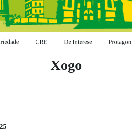
ariedade
CRE
De Interese
Protagoni
Xogo
025