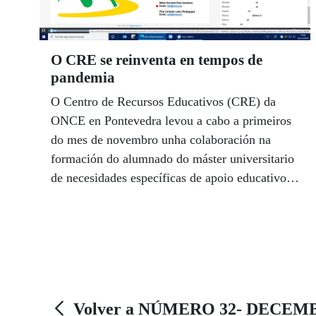
O CRE se reinventa en tempos de
pandemia
O Centro de Recursos Educativos (CRE) da
ONCE en Pontevedra levou a cabo a primeiros
do mes de novembro unha colaboración na
formación do alumnado do máster universitario
de necesidades específicas de apoio educativo.
Tratouse de atender a 33 estudantes do
Prácticum 1 dese posgrao que se imparte na
Facultade de Ciencias da Educación e do
Deporte do campus da cidade de Pontevedra
Volver a NÚMERO 32- DECEM