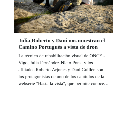
Julia,Roberto y Dani nos muestran el
Camino Portugués a vista de dron
La técnico de rehabilitación visual de ONCE -
Vigo, Julia Fernández-Nieto Pons, y los
afiliados Roberto Arjones y Dani Guillén son
los protagonistas de uno de los capítulos de la
webserie "Hasta la vista", que permite conocer
las rutas xacobeas gallegas .“Hasta la Vista” es
una nueva ventana audiovisual al Camino de
Santiago, una plataforma online proyectada por
la viguesa Alejandra Gómez.