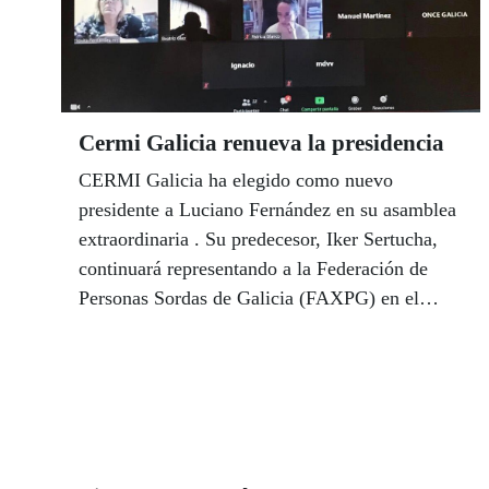
Cermi Galicia renueva la presidencia
CERMI Galicia ha elegido como nuevo
presidente a Luciano Fernández en su asamblea
extraordinaria . Su predecesor, Iker Sertucha,
continuará representando a la Federación de
Personas Sordas de Galicia (FAXPG) en el
Comité ejecutivo. Luciano Fernández, a su vez
es presidente de FEGADACE (Federación
Gallega de Daño Cerebral) y de FEDACE
(Federación de Daño Cerebral Estatal).