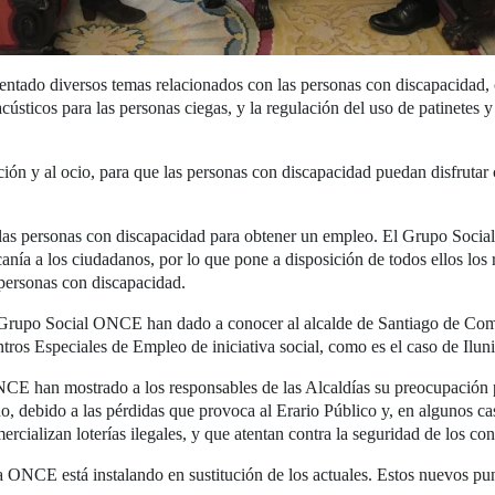
mentado diversos temas relacionados con las personas con discapacidad, 
cústicos para las personas ciegas, y la regulación del uso de patinetes 
ión y al ocio, para que las personas con discapacidad puedan disfrutar 
n las personas con discapacidad para obtener un empleo. El Grupo Soc
rcanía a los ciudadanos, por lo que pone a disposición de todos ellos 
 personas con discapacidad.
l Grupo Social ONCE han dado a conocer al alcalde de Santiago de Com
entros Especiales de Empleo de iniciativa social, como es el caso de Il
NCE han mostrado a los responsables de las Alcaldías su preocupación p
do, debido a las pérdidas que provoca al Erario Público y, en algunos c
rcializan loterías ilegales, y que atentan contra la seguridad de los co
ONCE está instalando en sustitución de los actuales. Estos nuevos pun