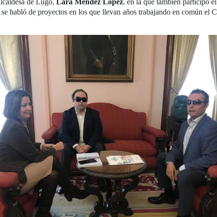
alcaldesa de Lugo,
Lara Méndez López
, en la que también participó 
e se habló de proyectos en los que llevan años trabajando en común el