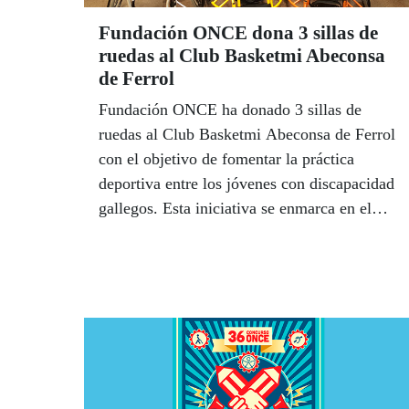
Fundación ONCE dona 3 sillas de
ruedas al Club Basketmi Abeconsa
de Ferrol
Fundación ONCE ha donado 3 sillas de
ruedas al Club Basketmi Abeconsa de Ferrol
con el objetivo de fomentar la práctica
deportiva entre los jóvenes con discapacidad
gallegos. Esta iniciativa se enmarca en el
proyecto de fomento del deporte base puesto
en marcha por Fundación ONCE y que
posibilitará la donación, en esta edición, de
38 sillas a 12 escuelas de baloncesto.