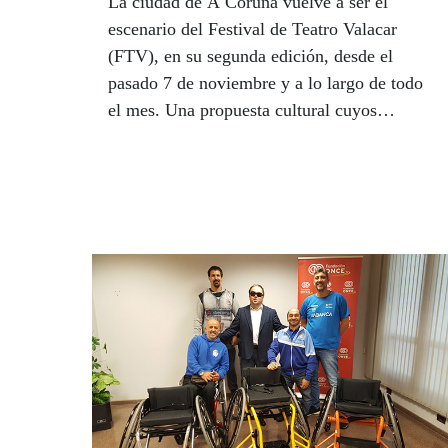
La ciudad de A Coruña vuelve a ser el
escenario del Festival de Teatro Valacar
(FTV), en su segunda edición, desde el
pasado 7 de noviembre y a lo largo de todo
el mes. Una propuesta cultural cuyos
protagonistas son los actores y actrices
ciegos o con grave discapacidad visual que
componen el grupo teatral Valacar.