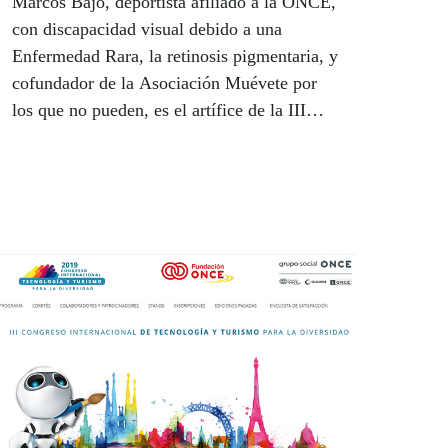
Marcos Bajo, deportista afiliado a la ONCE,
con discapacidad visual debido a una
Enfermedad Rara, la retinosis pigmentaria, y
cofundador de la Asociación Muévete por
los que no pueden, es el artífice de la III
Vuelta Solidaria a España, en modalidad
duatlón (maratón a pie y en bicicleta). El
atleta llegó a Galicia en octubre, en la que
fue su novena etapa de carrera. Las
siguientes etapas que cubrieron Galicia
fueron: A Gudiña #8211 Verín, Verín #8211
Celanova, Celanova #8211 Ponteareas y
Ponteareas #8211 Vigo.