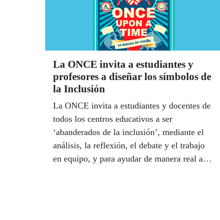
La ONCE invita a estudiantes y
profesores a diseñar los símbolos de
la Inclusión
La ONCE invita a estudiantes y docentes de
todos los centros educativos a ser
‘abanderados de la inclusión’, mediante el
análisis, la reflexión, el debate y el trabajo
en equipo, y para ayudar de manera real a
otras personas y mejorar el mundo en el que
viven. Los alumnos y sus profesores
diseñarán como símbolos de la inclusión una
bandera y un himno.