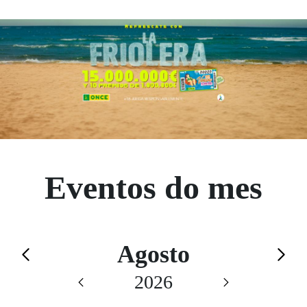
Eventos do mes
Calendario de Agosto
Agosto
Saltar el calendario
2026