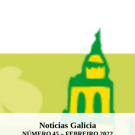
Boletín Noticias Galicia
Noticias Galicia
NÚMERO 45 – FEBREIRO 2022