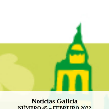
Boletín Noticias Galicia
Noticias Galicia
NÚMERO 45 – FEBREIRO 2022