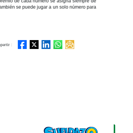
l premio de cada número se asigna siempre de
 También se puede jugar a un solo número para
artir :