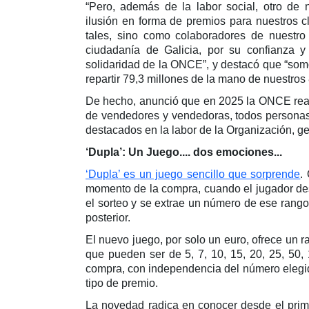
“Pero, además de la labor social, otro de n
ilusión en forma de premios para nuestros 
tales, sino como colaboradores de nuestro f
ciudadanía de Galicia, por su confianza y 
solidaridad de la ONCE”, y destacó que “so
repartir 79,3 millones de la mano de nuestro
De hecho, anunció que en 2025 la ONCE reali
de vendedores y vendedoras, todos personas
destacados en la labor de la Organización, 
‘Dupla’: Un Juego.... dos emociones...
‘Dupla’ es un juego sencillo que sorprende
.
momento de la compra, cuando el jugador des
el sorteo y se extrae un número de ese rango.
posterior.
El nuevo juego, por solo un euro, ofrece un 
que pueden ser de 5, 7, 10, 15, 20, 25, 50
compra, con independencia del número elegid
tipo de premio.
La novedad radica en conocer desde el prim