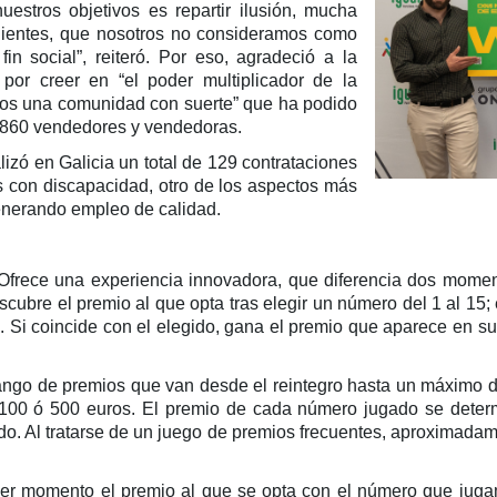
uestros objetivos es repartir ilusión, mucha
clientes, que nosotros no consideramos como
in social”, reiteró. Por eso, agradeció a la
por creer en “el poder multiplicador de la
mos una comunidad con suerte” que ha podido
s 860 vendedores y vendedoras.
zó en Galicia un total de 129 contrataciones
 con discapacidad, otro de los aspectos más
generando empleo de calidad.
 Ofrece una experiencia innovadora, que diferencia dos momen
cubre el premio al que opta tras elegir un número del 1 al 15
 Si coincide con el elegido, gana el premio que aparece en su 
rango de premios que van desde el reintegro hasta un máximo d
, 100 ó 500 euros. El premio de cada número jugado se deter
o. Al tratarse de un juego de premios frecuentes, aproximadam
er momento el premio al que se opta con el número que juga