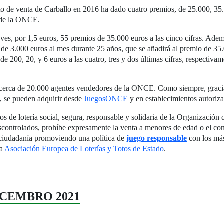
o de venta de Carballo en 2016 ha dado cuatro premios, de 25.000, 35.00
n de la ONCE.
s, por 1,5 euros, 55 premios de 35.000 euros a las cinco cifras. Además
” de 3.000 euros al mes durante 25 años, que se añadirá al premio de 3
de 200, 20, y 6 euros a las cuatro, tres y dos últimas cifras, respectiv
cerca de 20.000 agentes vendedores de la ONCE. Como siempre, gracias
, se pueden adquirir desde
JuegosONCE
y en establecimientos autoriz
os de lotería social, segura, responsable y solidaria de la Organización
controlados, prohíbe expresamente la venta a menores de edad o el con
 ciudadanía promoviendo una política de
juego responsable
con los más
la
Asociación Europea de Loterías y Totos de Estado
.
DECEMBRO 2021