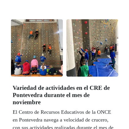
del Centro de Recursos Educativos de la ONCE
bajo el lema ‘Ajustándose a la vida, un proceso
continuo que nos implica a toda la comunidad’,
contó con la participación de un centenar de
profesionales de todos los perfiles implicados en
la tarea de ayudar a las personas en su proceso
de ajuste a la situación derivada de la pérdida de
la visión.
Variedad de actividades en el CRE de
Pontevedra durante el mes de
noviembre
El Centro de Recursos Educativos de la ONCE
en Pontevedra navega a velocidad de crucero,
con sus actividades realizadas durante el mes de