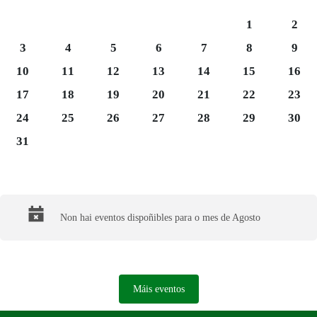
Sábado 1
Domi
1
2
Luns 3
Martes 4
Mércores 5
Xoves 6
Venres 7
Sábado 8
Domi
3
4
5
6
7
8
9
Luns 10
Martes 11
Mércores 12
Xoves 13
Venres 14
Sábado 15
Domi
10
11
12
13
14
15
16
Luns 17
Martes 18
Mércores 19
Xoves 20
Venres 21
Sábado 22
Domi
17
18
19
20
21
22
23
Luns 24
Martes 25
Mércores 26
Xoves 27
Venres 28
Sábado 29
Domi
24
25
26
27
28
29
30
Luns 31
31
Final del calendario
Non hai eventos dispoñibles para o mes de Agosto
Máis eventos