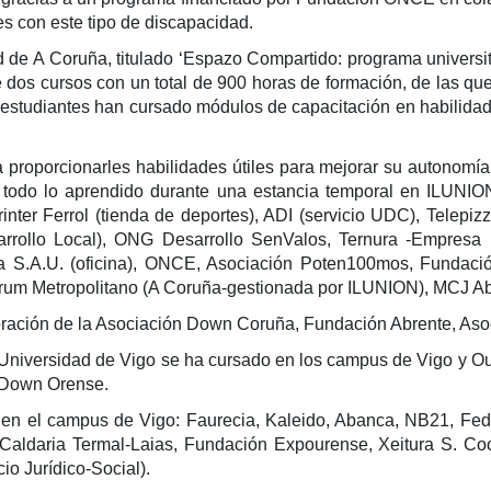
es con este tipo de discapacidad.
 de A Coruña, titulado ‘Espazo Compartido: programa universi
e dos cursos con un total de 900 horas de formación, de las qu
estudiantes han cursado módulos de capacitación en habilidad
a proporcionarles habilidades útiles para mejorar su autonomí
a todo lo aprendido durante una estancia temporal en ILUNION
nter Ferrol (tienda de deportes), ADI (servicio UDC), Telepi
rollo Local), ONG Desarrollo SenValos, Ternura -Empresa 
a S.A.U. (oficina), ONCE, Asociación Poten100mos, Fundación
orum Metropolitano (A Coruña-gestionada por ILUNION), MCJ Aba
boración de la Asociación Down Coruña, Fundación Abrente, Aso
a Universidad de Vigo se ha cursado en los campus de Vigo y 
 Down Orense.
en el campus de Vigo: Faurecia, Kaleido, Abanca, NB21, Fed
: Caldaria Termal-Laias, Fundación Expourense, Xeitura S. Co
io Jurídico-Social).