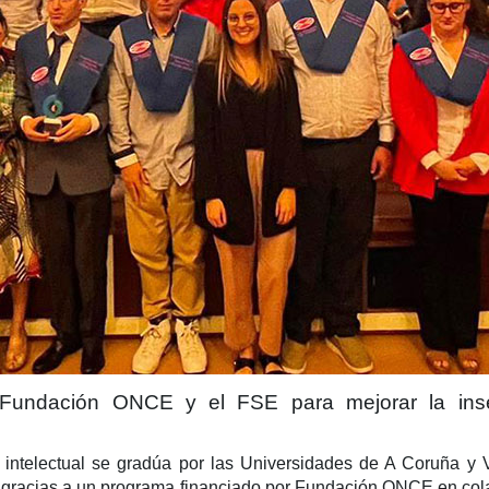
Fundación ONCE y el FSE para mejorar la inse
intelectual se gradúa por las Universidades de A Coruña y 
 gracias a un programa financiado por Fundación ONCE en col