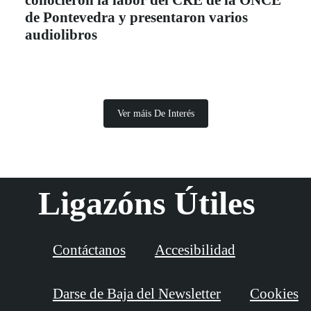
conocieron la labor del CRE de la ONCE
de Pontevedra y presentaron varios
audiolibros
Ver máis De Interés
Ligazóns Útiles
Contáctanos
Accesibilidad
Darse de Baja del Newsletter
Cookies