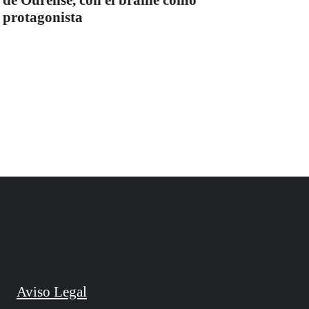
de Ourense, con el braille como
protagonista
Aviso Legal