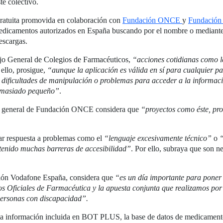
te colectivo.
gratuita promovida en colaboración con
Fundación ONCE
y
Fundación
edicamentos autorizados en España buscando por el nombre o mediante 
escargas.
ejo General de Colegios de Farmacéuticos,
“acciones cotidianas como l
 ello, prosigue,
“aunque la aplicación es válida en sí para cualquier pa
 dificultades de manipulación o problemas para acceder a la informaci
demasiado pequeño”
.
or general de Fundación ONCE considera que
“proyectos como éste, pro
 dar respuesta a problemas como el
“lenguaje excesivamente técnico”
o
“
tenido muchas barreras de accesibilidad”
. Por ello, subraya que son n
ación Vodafone España, considera que
“es un día importante para poner d
Oficiales de Farmacéutica y la apuesta conjunta que realizamos por 
 personas con discapacidad”.
 la información incluida en BOT PLUS, la base de datos de medicament