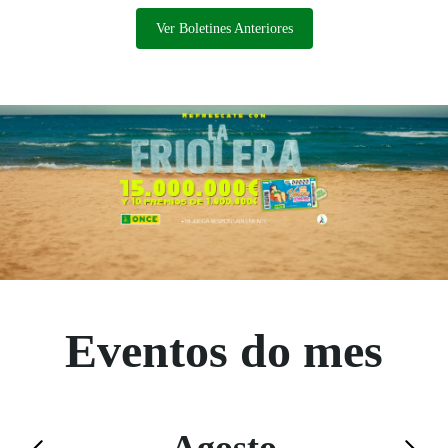
Ver Boletines Anteriores
Eventos do mes
Saltar el calendario