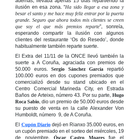
además, llevaba apenas 15 días repartiendo la
ilusión en esa zona. “
Ha sido llegar a esa zona y
besar el santo y me hace muy feliz entrar por la puerta
grande. Seguro que ahora todos mis clientes se creen
que soy el que más premios reparte
”, sonreía,
esperando compartir la ilusión con algunos
clientes del restaurante ‘Os do Resedo’, donde
habitualmente también reparte suerte.
El Extra del 11/11 de la ONCE llevó también la
suerte a A Coruña, agraciada con premios de
50.000 euros.
Sergio Sánchez García
repartió
100.000 euros en dos cupones premiados que
comercializó desde su stand ubicado en el
Centro Comercial Marineda City, en Estrada
Baños de Arteixo, número 43. Por su parte,
Hugo
Roca Sabio
, dio un premio de 50.000 euros desde
su puesto de venta en la calle Alexander Von
Humboldt, número 9, de A Coruña.
El
Cupón Diario
dejó en Rianxo 35.000 euros, en
un cupón premiado en el sorteo del miércoles, 19
de noviembre.
Óscar Castro Moares
fue el