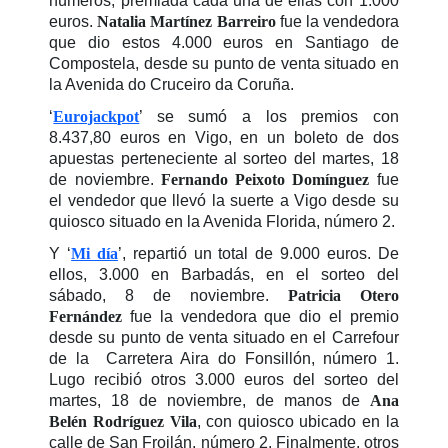
números, premiada cada una de ellas con 1.000
euros.
Natalia Martínez Barreiro
fue la vendedora
que dio estos 4.000 euros en Santiago de
Compostela, desde su punto de venta situado en
la Avenida do Cruceiro da Coruña.
‘
Eurojackpot
’ se sumó a los premios con
8.437,80 euros en Vigo, en un boleto de dos
apuestas perteneciente al sorteo del martes, 18
de noviembre.
Fernando Peixoto Domínguez
fue
el vendedor que llevó la suerte a Vigo desde su
quiosco situado en la Avenida Florida, número 2.
Y ‘
Mi día
’, repartió un total de 9.000 euros. De
ellos, 3.000 en Barbadás, en el sorteo del
sábado, 8 de noviembre.
Patricia Otero
Fernández
fue la vendedora que dio el premio
desde su punto de venta situado en el Carrefour
de la Carretera Aira do Fonsillón, número 1.
Lugo recibió otros 3.000 euros del sorteo del
martes, 18 de noviembre, de manos de
Ana
Belén Rodríguez Vila
, con quiosco ubicado en la
calle de San Froilán, número 2. Finalmente, otros