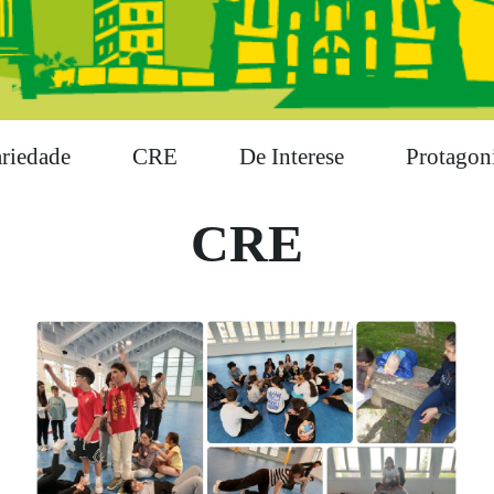
ariedade
CRE
De Interese
Protagoni
CRE