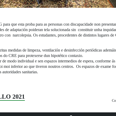
ra que esta proba para as personas con discapacidade non presentara
s de adaptación poideran tela solucionada sin constituir unha inquida
ro con narcolepsia. Os estudantes, procedentes de distintos lugares de
tritas medidas de limpeza, ventilación e desinfección periódicas ademái
s do CRE para protexerse dun hipotético contaxio.
r de modo individual e sen espazos intermedios de espera, conforme ás i
i moi inferior ao que tiveron noutros centros. Os espazos de exame fo
autoridades sanitarias.
LLO 2021
Co