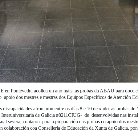
en Pontevedra acolleu un ano máis as probas da ABAU para doce est
n o apoio dos mestres e mestras dos Equipos Específicos de Atención 
 discapacidades afrontaron entre os días 8 e 10 de xuño as probas de 
Interuniversitaria de Galicia #8211CIUG- de desenvolvidas nas ins
sual severa, contaron para a preparación das probas co apoio dos mest
 colaboración coa Consellería de Educación da Xunta de Galicia, pon 