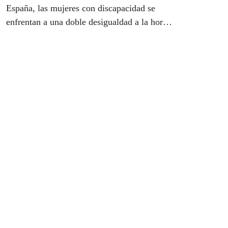
España, las mujeres con discapacidad se
enfrentan a una doble desigualdad a la hora
de acceder y participar en el mercado
laboral: por una parte, la provocada por la
discapacidad y, por otra, la provocada por la
cuestión del género. El efecto de ambas
desigualdades limita su contribución plena a
la generación de las rentas del trabajo y
supone un importante coste de oportunidad
para el desarrollo económico del país.