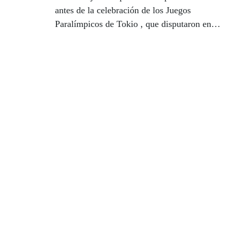
antes de la celebración de los Juegos
Paralímpicos de Tokio , que disputaron en la
ciudad la Copa del Mundo. Susana
Rodríguez se alzó con una de las cuatro
Medallas de Oro en una competición más
dura de lo habitual por condiciones
climáticas adversas, de lluvia, viento y bajas
temperaturas para la época del año.