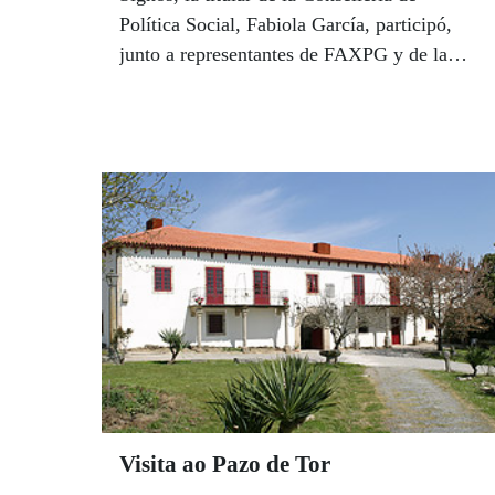
Política Social, Fabiola García, participó,
junto a representantes de FAXPG y de la
ONCE, en la elaboración de un mural con la
lengua de signos y alfabeto braille en el
exterior de los Edificios Administrativos de
San Caetano, en Santiago de Compostela.
Visita ao Pazo de Tor