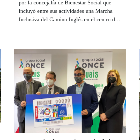
por la concejalía de Bienestar Social que
incluyó entre sus actividades una Marcha
Inclusiva del Camino Inglés en el centro de
la ciudad, en la que participaron diversos
colectivos, entre ellos la ONCE, recorriendo
la primera milla acompañados de peregrinos
ataviados con la indumentaria tradicional.