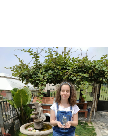
afiliados no sólo de Galicia y Asturias sino
de toda España, ha sido sometido a unas
necesarias obras de actualización, que
afectaron a toda el ala norte del edificio, que
es donde se encuentra la edificación
primitiva.