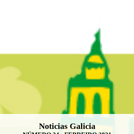
Boletín Noticias Galicia
Noticias Galicia