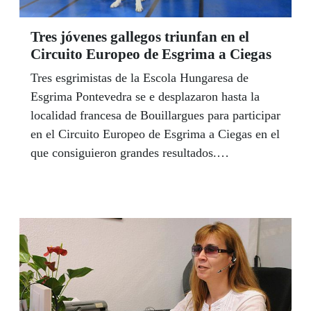
Tres jóvenes gallegos triunfan en el
Circuito Europeo de Esgrima a Ciegas
Tres esgrimistas de la Escola Hungaresa de
Esgrima Pontevedra se e desplazaron hasta la
localidad francesa de Bouillargues para participar
en el Circuito Europeo de Esgrima a Ciegas en el
que consiguieron grandes resultados.
Acompañados y dirigidos por el impulsor y
entrenador del centro pontevedrés, Adrián
Cubela, los esgrimistas afiliados Kiko Mosteiro,
de Cangas; la viguesa Corina Alfonso Mañac y
la ourensana Lucía González Luengo,
inseparable de su perro guía.