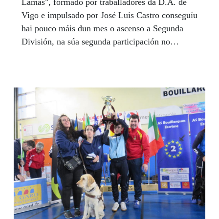
Lamas", formado por traballadores da D.A. de
Vigo e impulsado por José Luis Castro conseguíu
hai pouco máis dun mes o ascenso a Segunda
División, na súa segunda participación no
Campionato Nacional. Enviámoslle os nosos
parabéns ao primer equipo galego de goalball, ou
sexa, a José Luis, Alexandre, Abián, Eduardo,
Pablo e Santiago.