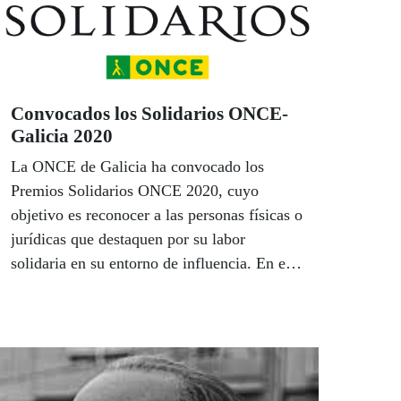
Convocados los Solidarios ONCE-
Galicia 2020
La ONCE de Galicia ha convocado los
Premios Solidarios ONCE 2020, cuyo
objetivo es reconocer a las personas físicas o
jurídicas que destaquen por su labor
solidaria en su entorno de influencia. En esta
edición girarán en torno al término
“IGUALES”, como concepto de inclusión en
el que se trata de proporcionar a cada
persona todo lo que necesita para sentirse
ciudadano de una sociedad que nos