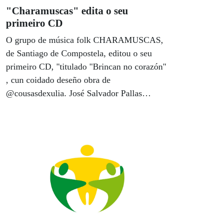
"Charamuscas" edita o seu
primeiro CD
O grupo de música folk CHARAMUSCAS,
de Santiago de Compostela, editou o seu
primeiro CD, "titulado "Brincan no corazón"
, cun coidado deseño obra de
@cousasdexulia. José Salvador Pallas
Varela, fundador e director do grupo
compostelán ve así cumprido un soño que se
remonta ao ano 2002, cando comezou a
andadura dos seus compoñentes como taller
de percusión e voz tradicional de música de
Galicia na Axencia ONCE de Santiago.