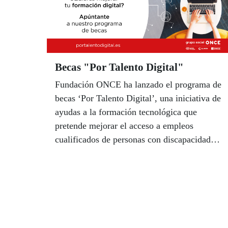
papel”, el cupón, al servicio de la igualdad
entre géneros y a empoderar a mujeres y
niñas, también aquellas que tienen
discapacidad.
Becas "Por Talento Digital"
Fundación ONCE ha lanzado el programa de
becas ‘Por Talento Digital’, una iniciativa de
ayudas a la formación tecnológica que
pretende mejorar el acceso a empleos
cualificados de personas con discapacidad.
Según argumenta la entidad en la
convocatoria del programa, “la revolución
tecnológica y digital está transformando el
mercado de trabajo y favoreciendo en
muchos casos la accesibilidad de personas
con discapacidad a nuevos empleos”. Pero,