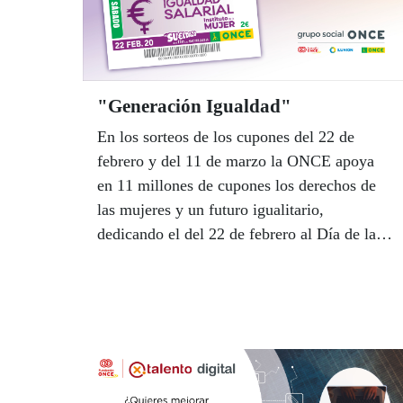
"Generación Igualdad"
En los sorteos de los cupones del 22 de
febrero y del 11 de marzo la ONCE apoya
en 11 millones de cupones los derechos de
las mujeres y un futuro igualitario,
dedicando el del 22 de febrero al Día de la
Igualdad Salarial y el del 8 de marzo al Día
Internacional de la Mujer.El Grupo Social
ONCE se alinea así con los Objetivos de
Desarrollo Sostenible (ODS) de Naciones
Unidas y, más concretamente, con el
objetivo número cinco, para poner su “mejor