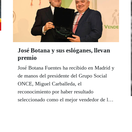
José Botana y sus eslóganes, llevan
premio
José Botana Fuentes ha recibido en Madrid y
de manos del presidente del Grupo Social
ONCE, Miguel Carballeda, el
reconocimiento por haber resultado
seleccionado como el mejor vendedor de la
ONCE del año 2019 en toda Galicia. Un
galardón con el que la Organización trata de
reconocer anualmente el esfuerzo de los
trabajadores dedicados a la venta