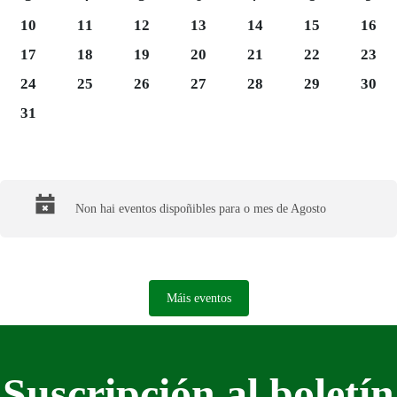
Luns 10
Martes 11
Mércores 12
Xoves 13
Venres 14
Sábado 15
Domi
10
11
12
13
14
15
16
Luns 17
Martes 18
Mércores 19
Xoves 20
Venres 21
Sábado 22
Domi
17
18
19
20
21
22
23
Luns 24
Martes 25
Mércores 26
Xoves 27
Venres 28
Sábado 29
Domi
24
25
26
27
28
29
30
Luns 31
31
Final del calendario
Non hai eventos dispoñibles para o mes de Agosto
Máis eventos
Suscripción al boletín