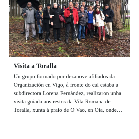
Visita a Toralla
Un grupo formado por dezanove afiliados da
Organización en Vigo, á fronte do cal estaba a
subdirectora Lorena Fernández, realizaron unha
visita guiada aos restos da Vila Romana de
Toralla, xunta á praio de O Vao, en Oia, onde
disfrutaron dunha xornada cultural seguindo as
explicacións do arqueólogo que guiou o
percorrido e resolveu tódalas dúbidas que