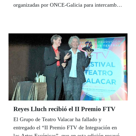
organizadas por ONCE-Galicia para intercambiar
experiencias y poner en valor el trabajo que
llevan a cabo. La Jornada fue inaugurada por el
director general de Mayores y Personas con
Discapacidad de la Xunta de Galicia, Ildefonso
de la Campa, que felicitó a la organización
“decana en la atención a personas con
discapacidad en España y ejemplo de eficacia a
nivel mundial”.
Reyes Lluch recibió el II Premio FTV
El Grupo de Teatro Valacar ha fallado y
entregado el “II Premio FTV de Integración en
las Artes Escénicas”, que en esta edición recayó