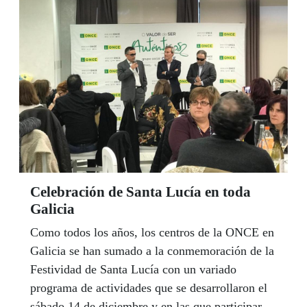
comenzará un proceso de selección en busca de
seis finalistas y dos proyectos ganadores, con el
compromiso de implementarlos y ayudar a la
inclusión real de más de 73.000 personas ciegas
o con discapacidad visual grave afiliadas a la
Organización.
Celebración de Santa Lucía en toda
Galicia
Como todos los años, los centros de la ONCE en
Galicia se han sumado a la conmemoración de la
Festividad de Santa Lucía con un variado
programa de actividades que se desarrollaron el
sábado 14 de diciembre y en las que participaron