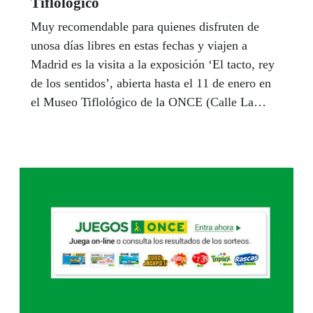
Tiflológico
Muy recomendable para quienes disfruten de
unosa días libres en estas fechas y viajen a
Madrid es la visita a la exposición ‘El tacto, rey
de los sentidos’, abierta hasta el 11 de enero en
el Museo Tiflológico de la ONCE (Calle La
Coruña, 18) y ue muestra 12 obras que han sido
elegidas por 11 personas ciegas o con
discapacidad visual no expertas en arte. Estas
esculturas pueden sólo tocarse, a oscuras, en
horario de martes a viernes, de 10 a 15 horas y
de 16 a 19 horas; y sábados, de 10 a 14.