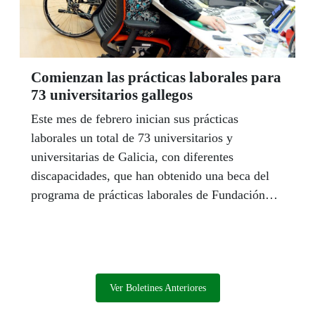
Comienzan las prácticas laborales para
73 universitarios gallegos
Este mes de febrero inician sus prácticas
laborales un total de 73 universitarios y
universitarias de Galicia, con diferentes
discapacidades, que han obtenido una beca del
programa de prácticas laborales de Fundación
ONCE-CRUE Universidades Españolas. La
iniciativa, que va ya por su cuarta edición,
cuenta con la cofinanciación del Fondo Social
Europeo en el marco del Programa Operativo de
Inclusión Social y Economía Social 2014-2020.
Ver Boletines Anteriores
Denominada ‘Becas-Prácticas Fundación ONCE-