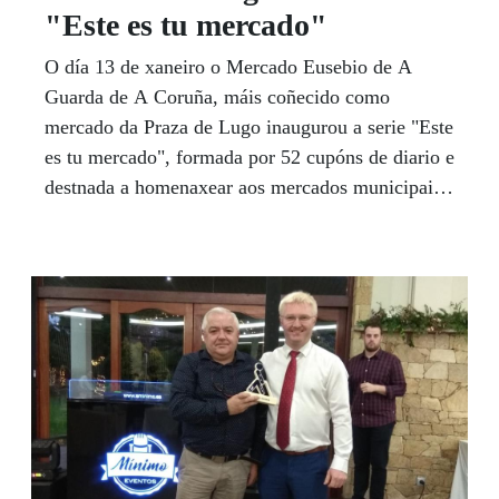
"Este es tu mercado"
O día 13 de xaneiro o Mercado Eusebio de A
Guarda de A Coruña, máis coñecido como
mercado da Praza de Lugo inaugurou a serie "Este
es tu mercado", formada por 52 cupóns de diario e
destnada a homenaxear aos mercados municipais
como espazos emblemáticos de pobos e cidades,
ás veces ubicados en edificios centenarios e
testemuñas sempre do día a día dos cidadáns, dos
seus costumes e dos produtos típicos da
gastronomía de cada lugar.