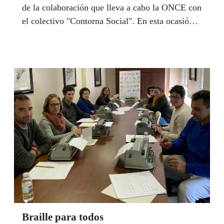
de la colaboración que lleva a cabo la ONCE con
el colectivo "Contorna Social". En esta ocasión
caso, el tema a tratar fue la soledad de los
mayores, un asunto que se ha constituido en un
reto para la sociedad durante la última década. El
desarraigo y la soledad son los grandes enemigos
de los mayores en la sociedad actual. Sobre este
problema y las posibles soluciones habló Laura
Carballa, responsable dela ONG "Grandes
Amigos" .
Braille para todos