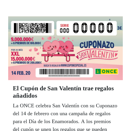
supervisión de Mercedes Fernández Cons,
docente especializada en sordoceguera de la
ONCE en Galicia y Asturias. Se aprovechó el
evento para homenajear a las tres mediadoras
con más antigüedad en Galicia, Vanesa, Verónica
y Araceli.
El Cupón de San Valentín trae regalos
añadidos
La ONCE celebra San Valentín con su Cuponazo
del 14 de febrero con una campaña de regalos
para el Día de los Enamorados. A los premios
del cupón se unen los regalos que se pueden