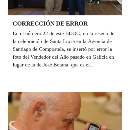
CORRECCIÓN DE ERROR
En el número 22 de este BDOG, en la reseña de
la celebración de Santa Lucía en la Agencia de
Santiago de Compostela, se insertó por error la
foto del Vendedor del Año pasado en Galicia en
lugar de la de José Botana, que es el
seleccionado este año y que este mes de febrero
recibirá su mercecido homenaje en Madrid.
Corregimos el error y publicamos la foto
correspondiente a la entrega del reconocimiento
que Dirección ONCE y compañeros entregaron
al vendedor santiagués durante la celebración de
la comida de Santa Lucía el pasado 14 de
diciembre.