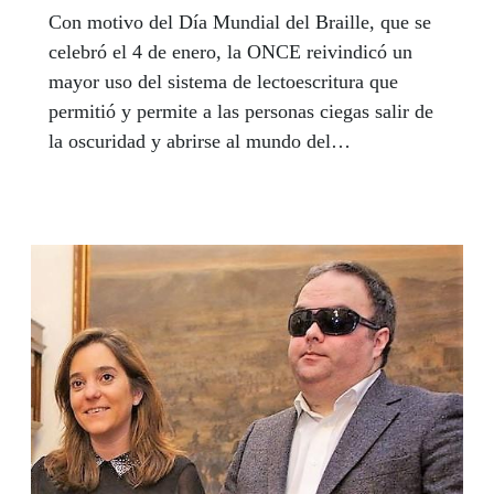
Con motivo del Día Mundial del Braille, que se
celebró el 4 de enero, la ONCE reivindicó un
mayor uso del sistema de lectoescritura que
permitió y permite a las personas ciegas salir de
la oscuridad y abrirse al mundo del
conocimiento, la tecnología, la educación, el
empleo y la vida, en definitiva, tal y como la
conocemos hoy.E hizo un llamamiento para
utilizar el Braille de forma más activa en bienes
y servicios de manera que sean accesibles y
permitan la autonomía personal de las personas
ciegas. En Galicia, entre otras actividades, el
Centro de Recursos Educativos de la ONCE -
CRE- en Pontevedra celebró un curso de braille
para familias de alumnos con ceguera.