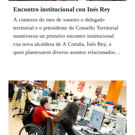
Encontro institucional con Inés Rey
A comezos do mes de xaneiro o delegado
territorial e o prtesidente do Consello Territorial
mantiveron un primeiro encontro institucional
coa nova alcaldesa de A Coruña, Inés Rey, a
quen plantexaron diveros asuntos relacionados
coas persoas cegas e coa presenza da ONCE na
cidade herculina. Trasladáronlle á rexidora a
importancia de darlle continuidade a proxectos
nos que levan anos traballando en colaboración a
ONCE e o Concello e abriron outras vías de
colaboración no futuro próximo.