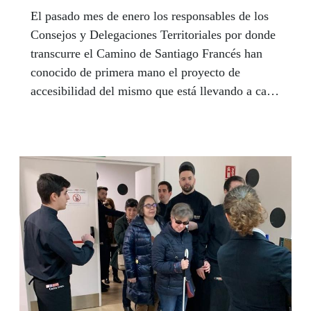
El pasado mes de enero los responsables de los
Consejos y Delegaciones Territoriales por donde
transcurre el Camino de Santiago Francés han
conocido de primera mano el proyecto de
accesibilidad del mismo que está llevando a cabo
Fundación ONCE. Caminaron el último tramo
del mismo, veinte kilometros que separan la
localidad de Arzúa y Santiago de Compostela y
en los que ya se han instalado distintos tipos de
tecnologías que permiten a las personas con
discapacidad tener una mejor experiencia,
facilitando a las personas ciegas su guía a lo
largo de la Ruta Jacobea.