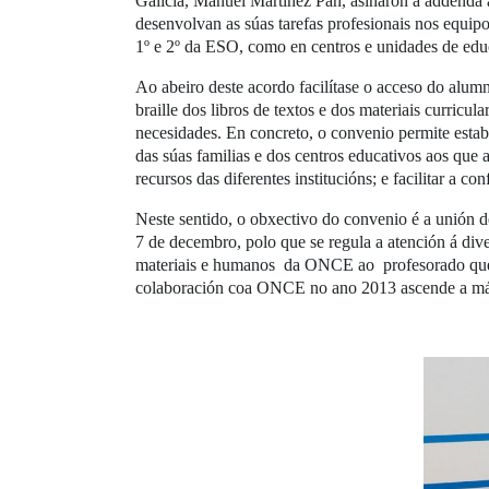
Galicia, Manuel Martínez Pan, asinaron a addenda a
desenvolvan as súas tarefas profesionais nos equip
1º e 2º da ESO, como en centros e unidades de educ
Ao abeiro deste acordo facilítase o acceso do alumn
braille dos libros de textos e dos materiais curricul
necesidades. En concreto, o convenio permite estab
das súas familias e dos centros educativos aos que
recursos das diferentes institucións; e facilitar a 
Neste sentido, o obxectivo do convenio é a unión d
7 de decembro, polo que se regula a atención á di
materiais e humanos da ONCE ao profesorado que ce
colaboración coa ONCE no ano 2013 ascende a máis