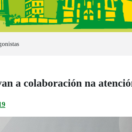
gonistas
n a colaboración na atenció
19