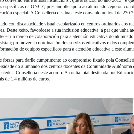
o convenio entre ambas institucións , que arrancou no ano 2013, e que
os específicos da ONCE, prestándolle apoio ao alumnado cego ou con di
ación especial. A Consellería destina a este convenio un total de 230.
ado con discapacidade visual escolarizado en centros ordinarios aos rec
ares. Deste xeito, favorécese a súa inclusión educativa, á par que unha a
lecer un marco de colaboración para a atención educativa do alumnado 
 asistan; promover a coordinación dos servizos educativos e dos comple
conformación de equipos específicos para a atención educativa a este al
e forzas para darlle cumprimento ao compromiso fixado pola Consellerí
versidade do alumnado dos centros docentes da Comunidade Autónoma d
de a Consellería neste acordo. A contía total destinada por Educació
 de 1,4 millóns de euros.