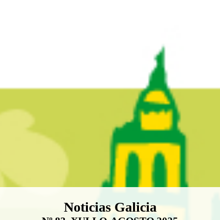
Boletín Noticias Galicia
Noticias Galicia