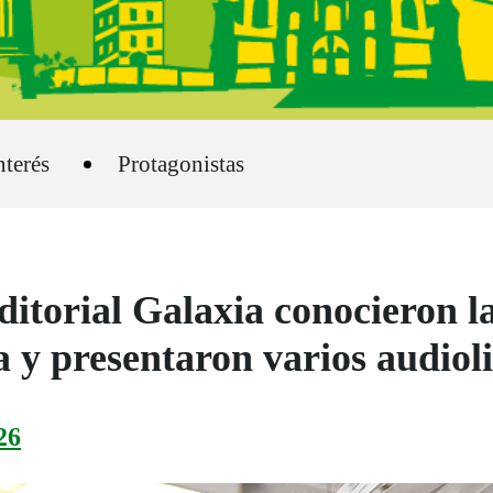
nterés
Protagonistas
ditorial Galaxia conocieron l
y presentaron varios audiol
26