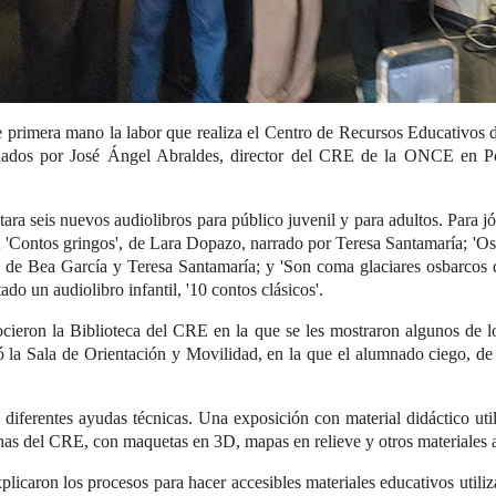
e primera mano la labor que realiza el Centro de Recursos Educativos 
ados por José Ángel Abraldes, director del CRE de la ONCE en Pon
ntara seis nuevos audiolibros para público juvenil y para adultos. Para j
 'Contos gringos', de Lara Dopazo, narrado por Teresa Santamaría; 'Os
n de Bea García y Teresa Santamaría; y 'Son coma glaciares osbarcos 
 un audiolibro infantil, '10 contos clásicos'.
nocieron la Biblioteca del CRE en la que se les mostraron algunos de l
ó la Sala de Orientación y Movilidad, en la que el alumnado ciego, 
 diferentes ayudas técnicas. Una exposición con material didáctico ut
as del CRE, con maquetas en 3D, mapas en relieve y otros materiales 
plicaron los procesos para hacer accesibles materiales educativos utili