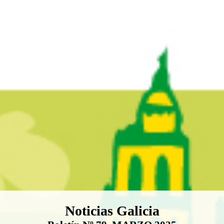
Boletín Noticias Galicia
Noticias Galicia