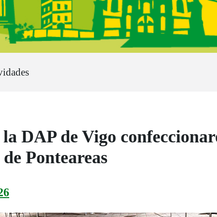
vidades
e la DAP de Vigo confecciona
s de Ponteareas
26