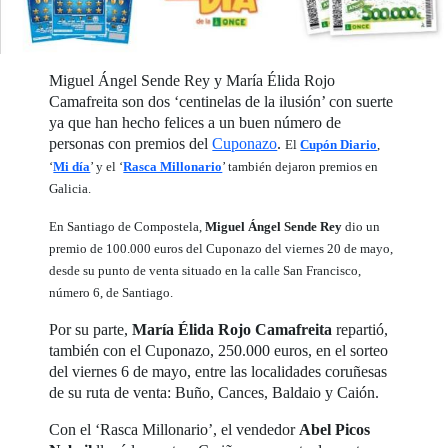
Miguel Ángel Sende Rey y María Élida Rojo
Camafreita son dos ‘centinelas de la ilusión’ con suerte
ya que han hecho felices a un buen número de
personas con premios del
Cuponazo
.
El
Cupón Diario
,
‘
Mi día
’ y el ‘
Rasca Millonario
’ también dejaron premios en
Galicia.
En Santiago de Compostela,
Miguel Ángel Sende Rey
dio un
premio de 100.000 euros del Cuponazo del viernes 20 de mayo,
desde su punto de venta situado en la calle San Francisco,
número 6, de Santiago.
Por su parte,
María Élida Rojo Camafreita
repartió,
también con el Cuponazo, 250.000 euros, en el sorteo
del viernes 6 de mayo, entre las localidades coruñesas
de su ruta de venta: Buño, Cances, Baldaio y Caión.
Con el ‘Rasca Millonario’, el vendedor
Abel Picos