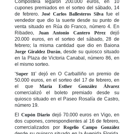
Compostela legaron 200.000 euros, en 10
cupones premiados en el sorteo del sábado, 14
de febrero.
José Carlos Ballesteros Silva
fue el
vendedor que dio la suerte desde su punto de
venta situado en Rúa do Franco, número 4. En
Ribadeo,
Juan Antonio Cantero Pérez
dejó
20.000 euros, en el sorteo del sábado, 28 de
febrero; la misma cantidad que dio en Baiona
Jorge Giraldez Durán
, desde su quiosco situado
en la Plaza de Victoria Canabal, número 86, en
el mismo sorteo.
‘
Super 11
’ dejó en O Carballiño un premio de
50.000 euros, en el sorteo del 17 de febrero, en
el que
María Esther González Álvarez
comercializó el boleto premiado desde su
quiosco situado en el Paseo Rosalía de Castro,
número 19.
El
Cupón Diario
dejó 70.000 euros en Vigo, en
dos cupones, correspondientes al 16 de febrero,
comercializados por
Rogelio Campo González
desde su quiosco situado en la Avenida Florida,