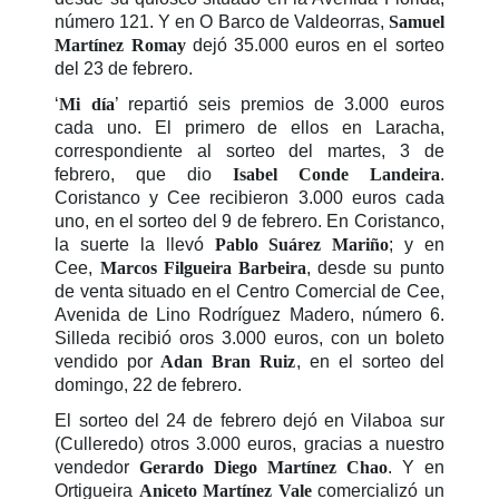
número 121. Y en O Barco de Valdeorras,
Samuel
Martínez Romay
dejó 35.000 euros en el sorteo
del 23 de febrero.
‘
Mi día
’ repartió seis premios de 3.000 euros
cada uno. El primero de ellos en Laracha,
correspondiente al sorteo del martes, 3 de
febrero, que dio
Isabel Conde Landeira
.
Coristanco y Cee recibieron 3.000 euros cada
uno, en el sorteo del 9 de febrero. En Coristanco,
la suerte la llevó
Pablo Suárez Mariño
; y en
Cee,
Marcos Filgueira Barbeira
, desde su punto
de venta situado en el Centro Comercial de Cee,
Avenida de Lino Rodríguez Madero, número 6.
Silleda recibió oros 3.000 euros, con un boleto
vendido por
Adan Bran Ruiz
, en el sorteo del
domingo, 22 de febrero.
El sorteo del 24 de febrero dejó en Vilaboa sur
(Culleredo) otros 3.000 euros, gracias a nuestro
vendedor
Gerardo Diego Martínez Chao
. Y en
Ortigueira
Aniceto Martínez Vale
comercializó un