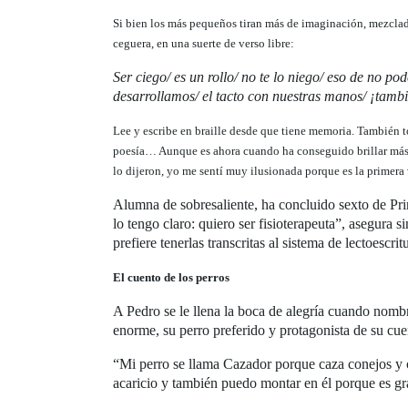
Si bien los más pequeños tiran más de imaginación, mezclada 
ceguera, en una suerte de verso libre:
Ser ciego/ es un rollo/ no te lo niego/ eso de no 
desarrollamos/ el tacto con nuestras manos/ ¡tam
Lee y escribe en braille desde que tiene memoria. También to
poesía… Aunque es ahora cuando ha conseguido brillar más 
lo dijeron, yo me sentí muy ilusionada porque es la primera
Alumna de sobresaliente, ha concluido sexto de Pri
lo tengo claro: quiero ser fisioterapeuta”, asegura s
prefiere tenerlas transcritas al sistema de lectoescritu
El cuento de los perros
A Pedro se le llena la boca de alegría cuando nombr
enorme, su perro preferido y protagonista de su cu
“Mi perro se llama Cazador porque caza conejos y ca
acaricio y también puedo montar en él porque es gr