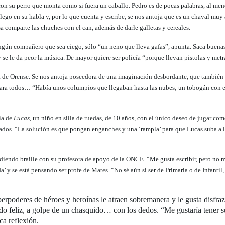
 con su perro que monta como si fuera un caballo. Pedro es de pocas palabras, al me
lego en su habla y, por lo que cuenta y escribe, se nos antoja que es un chaval muy a
 comparte las chuches con el can, además de darle galletas y cereales.
ningún compañero que sea ciego, sólo “un neno que lleva gafas”, apunta. Saca buenas
e le da peor la música. De mayor quiere ser policía “porque llevan pistolas y met
, de Orense. Se nos antoja poseedora de una imaginación desbordante, que también
ara todos… “Había unos columpios que llegaban hasta las nubes; un tobogán con esc
ria de
Lucas
, un niño en silla de ruedas, de 10 años, con el único deseo de jugar co
rados. “La solución es que pongan enganches y una ‘rampla’ para que Lucas suba a l
iendo braille con su profesora de apoyo de la ONCE. “Me gusta escribir, pero no mu
’ y se está pensando ser profe de Mates. “No sé aún si ser de Primaria o de Infantil
perpoderes de héroes y heroínas le atraen sobremanera y le gusta disfra
o feliz, a golpe de un chasquido… con los dedos. “Me gustaría tener su
ca reflexión.