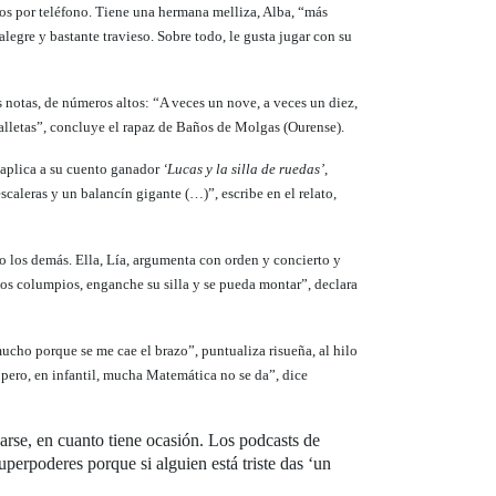
nos por teléfono. Tiene una hermana melliza, Alba, “más
legre y bastante travieso. Sobre todo, le gusta jugar con su
 notas, de números altos: “A veces un nove, a veces un diez,
ralletas”, concluye el rapaz de Baños de Molgas (Ourense).
 aplica a su cuento ganador
‘Lucas y la silla de ruedas’
,
aleras y un balancín gigante (…)”, escribe en el relato,
mo los demás. Ella, Lía, argumenta con orden y concierto y
os columpios, enganche su silla y se pueda montar”, declara
cho porque se me cae el brazo”, puntualiza risueña, al hilo
, pero, en infantil, mucha Matemática no se da”, dice
zarse, en cuanto tiene ocasión. Los podcasts de
perpoderes porque si alguien está triste das ‘un