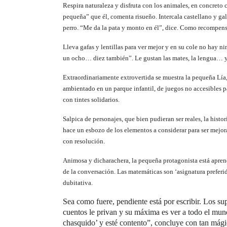
Respira naturaleza y disfruta con los animales, en concreto
pequeña” que él, comenta risueño. Intercala castellano y gal
perro. “Me da la pata y monto en él”, dice. Como recompensa
Lleva gafas y lentillas para ver mejor y en su cole no hay 
un ocho… diez también”. Le gustan las mates, la lengua… y s
Extraordinariamente extrovertida se muestra la pequeña Lía
ambientado en un parque infantil, de juegos no accesibles p
con tintes solidarios.
Salpica de personajes, que bien pudieran ser reales, la histo
hace un esbozo de los elementos a considerar para ser mejo
con resolución.
Animosa y dicharachera, la pequeña protagonista está aprend
de la conversación. Las matemáticas son ‘asignatura preferida
dubitativa.
Sea como fuere, pendiente está por escribir. Los su
cuentos le privan y su máxima es ver a todo el mund
chasquido’ y esté contento”, concluye con tan mági