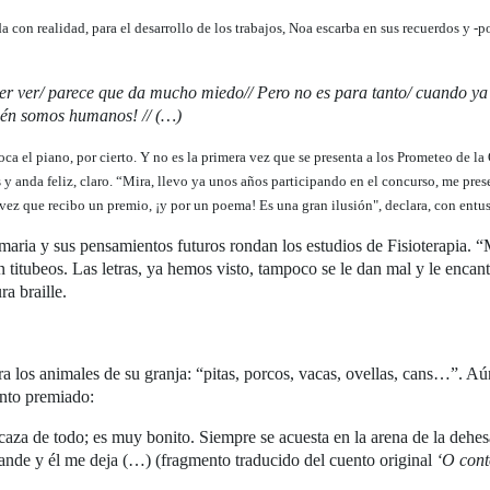
con realidad, para el desarrollo de los trabajos, Noa escarba en sus recuerdos y -por
poder ver/ parece que da mucho miedo// Pero no es para tanto/ cuando y
bién somos humanos! // (…)
ca el piano, por cierto. Y no es la primera vez que se presenta a los Prometeo de la 
y anda feliz, claro. “Mira, llevo ya unos años participando en el concurso, me p
 vez que recibo un premio, ¡y por un poema! Es una gran ilusión", declara, con entu
maria y sus pensamientos futuros rondan los estudios de Fisioterapia. 
in titubeos. Las letras, ya hemos visto, tampoco se le dan mal y le encanta
ra braille.
a los animales de su granja: “pitas, porcos, vacas, ovellas, cans…”. Aú
ento premiado:
za de todo; es muy bonito. Siempre se acuesta en la arena de la dehesa 
ande y él me deja (…) (fragmento traducido del cuento original
‘O cont