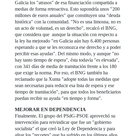
Galicia los "atrasos" de esa financiación compartida a
medias de forma retroactiva. Esto supondría unos "200
millones de euros anuales" que constituyen una "deuda
histórica" con la comunidad. "No es una limosna, no es
un acto de voluntad, es un derecho", recalcó el BNG,
que considera que aunque la situación con respecto a
la ley ha mejorado "en Galicia aún hay 6.400 personas
esperando a que se les reconozca ese derecho y a poder
percibir esas ayudas". Del mismo modo, y aunque "no
hay tanto tiempo de espera", ésta todavía "es elevada",
con 341 días de media de tramitación frente a los 180
que exige la norma. Por eso, el BNG también ha
reclamado que la Xunta "adopte todas las medidas que
sean necesarias para reducir esa lista de espera y ese
tiempo de tramitación", para que todos los beneficiarios
puedan recibir su ayuda "en tiempo y forma".
MEJORAR EN DEPENDENCIA
Finalmente, El grupo del PSdG-PSOE aprovechó su
intervención para reivindicar que fue un "gobierno
socialista" el que creó la Ley de Dependencia y para
afear los "recortes" que ha sufrido en los últimos años,