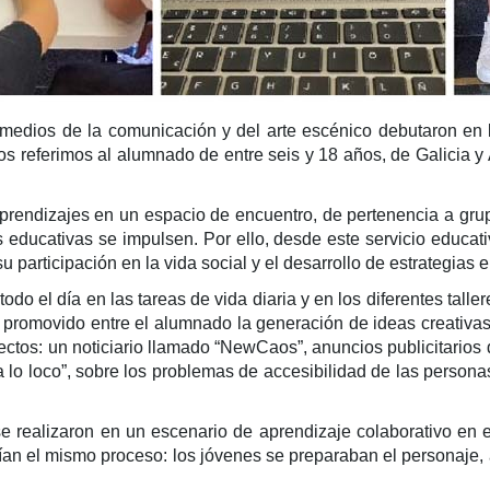
s medios de la comunicación y del arte escénico debutaron en 
 referimos al alumnado de entre seis y 18 años, de Galicia y 
rendizajes en un espacio de encuentro, de pertenencia a grup
as educativas se impulsen. Por ello, desde este servicio educat
u participación en la vida social y el desarrollo de estrategias 
odo el día en las tareas de vida diaria y en los diferentes tall
 promovido entre el alumnado la generación de ideas creativas,
yectos: un noticiario llamado “NewCaos”, anuncios publicitarios
a lo loco”, sobre los problemas de accesibilidad de las persona
se realizaron en un escenario de aprendizaje colaborativo en
n el mismo proceso: los jóvenes se preparaban el personaje, ac