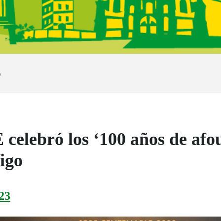
o
celebró los ‘100 años de afou
igo
23