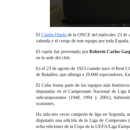
El
Cupón Diario
de la ONCE del miércoles 23 de ag
valentía y el coraje de este equipo por toda España.
El cupón fue presentado por
Roberto Carlos Gas
en la sede del club.
Es el 23 de agosto de 1923 cuando nace el Real Clu
de Balaídos, que alberga a 29.000 espectadores. En
El Celta forma parte de los equipos más histórico
disputadas en el Campeonato Nacional de Liga d
subcampeonatos (1948, 1994 y 2001), habiendo
ocasiones.
Ha sido tres veces campeón de liga en Segunda, un
disputado una edición de la Liga de Campeones (t
ocho ediciones de la Copa de la UEFA/Liga Europa