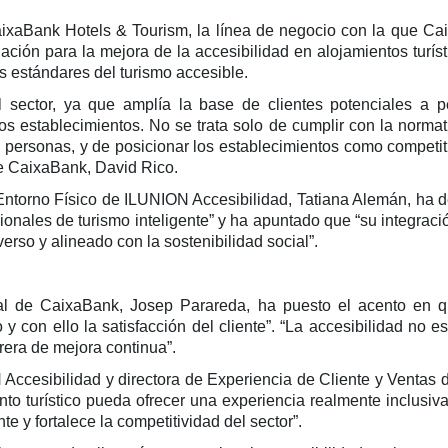
ixaBank Hotels & Tourism, la línea de negocio con la que Caixa
ciación para la mejora de la accesibilidad en alojamientos turís
os estándares del turismo accesible.
el sector, ya que amplía la base de clientes potenciales a p
os establecimientos. No se trata solo de cumplir con la normativ
 personas, y de posicionar los establecimientos como competit
de CaixaBank, David Rico.
 y Entorno Físico de ILUNION Accesibilidad, Tatiana Alemán, ha 
cionales de turismo inteligente” y ha apuntado que “su integraci
so y alineado con la sostenibilidad social”.
cial de CaixaBank, Josep Parareda, ha puesto el acento en q
y con ello la satisfacción del cliente”. “La accesibilidad no e
rera de mejora continua”.
N Accesibilidad y directora de Experiencia de Cliente y Ventas
to turístico pueda ofrecer una experiencia realmente inclusiv
te y fortalece la competitividad del sector”.