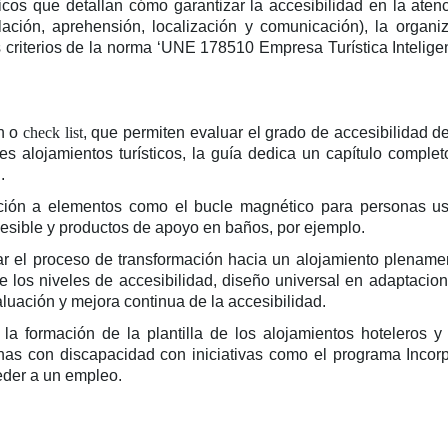
icos que detallan cómo garantizar la accesibilidad en la atenc
ción, aprehensión, localización y comunicación), la organiz
os criterios de la norma ‘UNE 178510 Empresa Turística Intelig
n o
check list
, que permiten evaluar el grado de accesibilidad d
es alojamientos turísticos, la guía dedica un capítulo comple
d.
ación a elementos como el bucle magnético para personas us
ccesible y productos de apoyo en baños, por ejemplo.
 el proceso de transformación hacia un alojamiento plenament
e los niveles de accesibilidad, diseño universal en adaptacion
valuación y mejora continua de la accesibilidad.
a formación de la plantilla de los alojamientos hoteleros y
onas con discapacidad con iniciativas como el programa Inco
eder a un empleo.