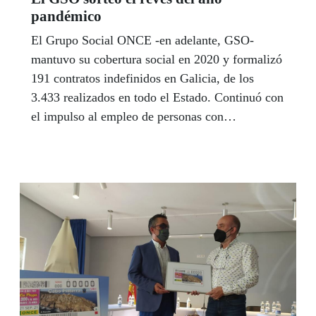
pandémico
El Grupo Social ONCE -en adelante, GSO-
mantuvo su cobertura social en 2020 y formalizó
191 contratos indefinidos en Galicia, de los
3.433 realizados en todo el Estado. Continuó con
el impulso al empleo de personas con
discapacidad, que permitió generar interna y
externamente 8.887 puestos de trabajo; la venta
de loterías se recortó un 28% y la facturación de
Ilunion mermó un 16%.