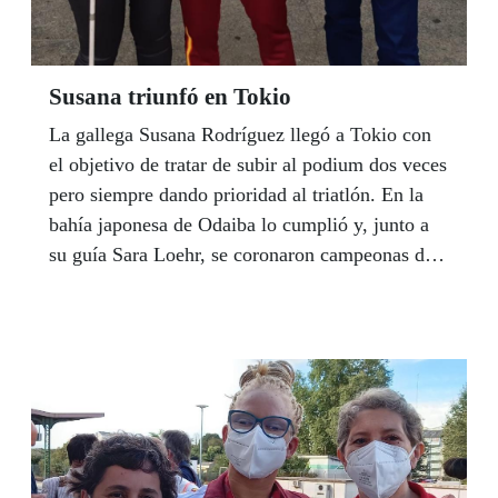
Susana triunfó en Tokio
La gallega Susana Rodríguez llegó a Tokio con
el objetivo de tratar de subir al podium dos veces
pero siempre dando prioridad al triatlón. En la
bahía japonesa de Odaiba lo cumplió y, junto a
su guía Sara Loehr, se coronaron campeonas de
triatlón, medalla de oro, pero dos días más tarde
no pudo repetir el mismo éxito en los 1.500
metros, aunque consiguió un diploma.