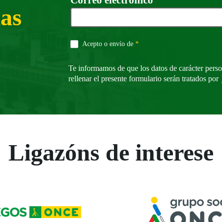
Correo electrónico
*
ias
Requirido
Acepto o envío de
*
Te informamos de que los datos de carácter perso
rellenar el presente formulario serán tratados por
Ligazóns de interese