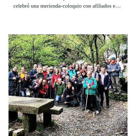
celebró una merienda-coloquio con afiliados en
la que se abordaron los pasos avanzados hacia la
igualdad de género y lo mucho que queda por
hacer a través del análisis de varios artículos de
prensa sobre esta temática. En Vigo, el Salón de
Actos de la ONCE acogió una charla de la
activista y feminista viguesa Alicia Martínez del
Burgo, que fue introducida por Marián Lorenzo,
vicepresidenta del Consejo Territorial y que fué
seguida de una merienda con participación de
todos los asistentes.