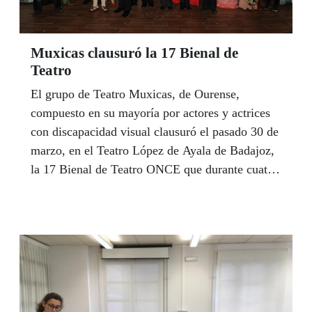
Muxicas clausuró la 17 Bienal de
Teatro
El grupo de Teatro Muxicas, de Ourense,
compuesto en su mayoría por actores y actrices
con discapacidad visual clausuró el pasado 30 de
marzo, en el Teatro López de Ayala de Badajoz,
la 17 Bienal de Teatro ONCE que durante cuatro
días ha recorrido diferentes escenarios de
Extremadura. El acto oficial de clausura de la
Bienal, que se celebró en el propio teatro
ubicado en la Plaza Minayo corrió a cargo del
alcalde de Badajoz, Francisco Javier Fragoso, y
el director general adjunto de Servicios Sociales
para Afiliados de la ONCE, Andrés Ramos,