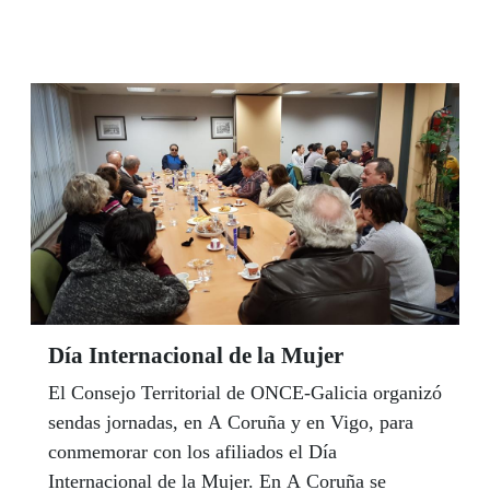
Primaria del centro pudieron vivir la experiencia
de jugar al ajedrez con personas ciegas y con
tableros adaptados a la discapacidad visual
severa. El acto contó con la presencia del alcalde
de Vigo, Abel Caballero y de la subdirectora de
la ONCE de Vigo, Lorena Fernández Franco.
Día Internacional de la Mujer
El Consejo Territorial de ONCE-Galicia organizó
sendas jornadas, en A Coruña y en Vigo, para
conmemorar con los afiliados el Día
Internacional de la Mujer. En A Coruña se