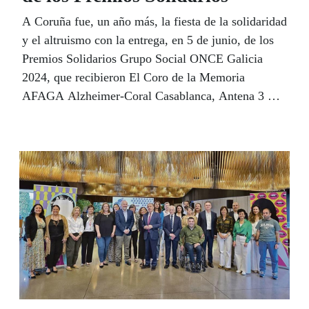
A Coruña fue, un año más, la fiesta de la solidaridad
y el altruismo con la entrega, en 5 de junio, de los
Premios Solidarios Grupo Social ONCE Galicia
2024, que recibieron El Coro de la Memoria
AFAGA Alzheimer-Coral Casablanca, Antena 3 TV
por su espacio ‘La buena noticia del día’, Myriam
Garabito, la empresa Stellantis y Urgencias
Sanitarias de Galicia-061, en una gala celebrada en
el Teatro Colón.