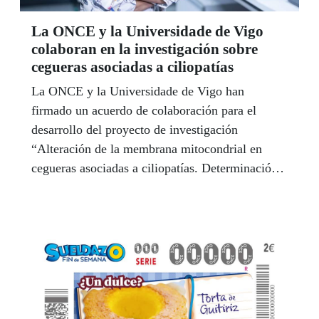
La ONCE y la Universidade de Vigo
colaboran en la investigación sobre
cegueras asociadas a ciliopatías
La ONCE y la Universidade de Vigo han
firmado un acuerdo de colaboración para el
desarrollo del proyecto de investigación
“Alteración de la membrana mitocondrial en
cegueras asociadas a ciliopatías. Determinación
de nuevas dianas”, liderado por la catedrática
Diana Valverde Pérez, subdirectora del Centro de
Investigación en Nanomateriales y Biomedicina,
CINBIO, de la Universidade de Vigo y
responsable del Laboratorio de Enfermedades
Raras.