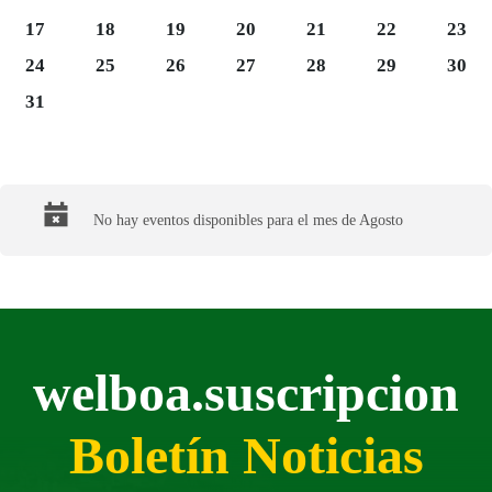
Luns 17
Martes 18
Mércores 19
Xoves 20
Venres 21
Sábado 22
Domi
17
18
19
20
21
22
23
Luns 24
Martes 25
Mércores 26
Xoves 27
Venres 28
Sábado 29
Domi
24
25
26
27
28
29
30
Luns 31
31
Final del calendario
No hay eventos disponibles para el mes de Agosto
welboa.suscripcion
Boletín Noticias