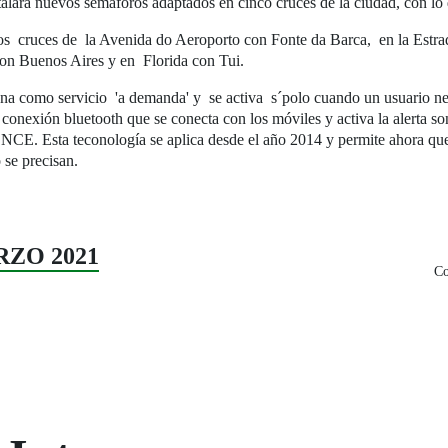
talará nuevos semáforos adaptados en cinco cruces de la ciudad, con lo
os cruces de la Avenida do Aeroporto con Fonte da Barca, en la Estra
on Buenos Aires y en Florida con Tui.
ona como servicio 'a demanda' y se activa s´polo cuando un usuario nece
conexión bluetooth que se conecta con los móviles y activa la alerta so
ONCE. Esta teconología se aplica desde el año 2014 y permite ahora que
 se precisan.
RZO 2021
Co