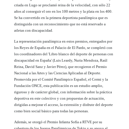
criada en Lugo se proclamó reina de la velocidad, con sólo 22
años al conseguir el oro en los 100 metros y la plata en los 400.
Se ha convertido en la primera deportista paralímpica que es
distinguida con un reconocimiento que no está reservado a
atletas con discapacidad.
La representación paralímpica en estos premios, entregados por
los Reyes de España en el Palacio de El Pardo, se completó con
los coordinadores del 'Libro blanco del deporte de personas con
discapacidad en España' (Luis Leardy, Nuria Mendoza, Raúl
Reina, David Sanz y Javier Pérez), que recogieron el Premio
Nacional a las Artes y las Ciencias Aplicadas al Deporte.
Promovida por el Comité Paralímpico Español, el Cermi y la
Fundación ONCE, esta publicación es un estudio amplio,
riguroso y de carácter global, con información sobre la práctica
deportiva en este colectivo y con propuestas de actuación,
dirigidas a mejorar el acceso, la extensión y disfrute del deporte
como bien social básico para todas las personas.
Además, se otorgó el Premio Infanta Sofía a RTVE por su
cobertura de los Juegos Paralímpicos de Tokio y su apoyo al