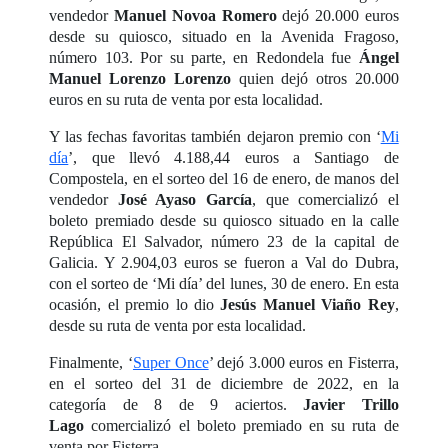
vendedor
Manuel Novoa Romero
dejó 20.000 euros
desde su quiosco, situado en la Avenida Fragoso,
número 103. Por su parte, en Redondela fue
Ángel
Manuel Lorenzo Lorenzo
quien dejó otros 20.000
euros en su ruta de venta por esta localidad.
Y las fechas favoritas también dejaron premio con ‘
Mi
día
’, que llevó 4.188,44 euros a Santiago de
Compostela, en el sorteo del 16 de enero, de manos del
vendedor
José Ayaso García
, que comercializó el
boleto premiado desde su quiosco situado en la calle
República El Salvador, número 23 de la capital de
Galicia. Y 2.904,03 euros se fueron a Val do Dubra,
con el sorteo de ‘Mi día’ del lunes, 30 de enero. En esta
ocasión, el premio lo dio
Jesús Manuel Viaño
Rey
,
desde su ruta de venta por esta localidad.
Finalmente, ‘
Super Once
’ dejó 3.000 euros en Fisterra,
en el sorteo del 31 de diciembre de 2022, en la
categoría de 8 de 9 aciertos.
Javier Trillo
Lago
comercializó el boleto premiado en su ruta de
venta por Fisterra.