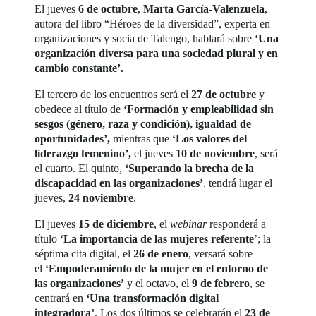
El jueves
6 de octubre
,
Marta García-Valenzuela
,
autora del libro “Héroes de la diversidad”, experta en
organizaciones y socia de Talengo, hablará sobre
‘
Una
organización diversa para una sociedad plural y en
cambio constante’.
El tercero de los encuentros será el
27 de octubre
y
obedece al título de
‘Formación y empleabilidad sin
sesgos (género, raza y condición), igualdad de
oportunidades’,
mientras que
‘Los valores del
liderazgo femenino’,
el jueves
10 de noviembre
, será
el cuarto. El quinto,
‘Superando la brecha de la
discapacidad en las organizaciones’
, tendrá lugar el
jueves,
24 noviembre
.
El jueves
15 de diciembre
, el
webinar
responderá a
título ‘
La importancia de las mujeres referente
’; la
séptima cita digital, el
26 de enero
, versará sobre
el
‘Empoderamiento de la mujer en el entorno de
las organizaciones’
y el octavo, el
9 de febrero
, se
centrará en
‘Una transformación digital
integradora’
. Los dos últimos se celebrarán el
23 de