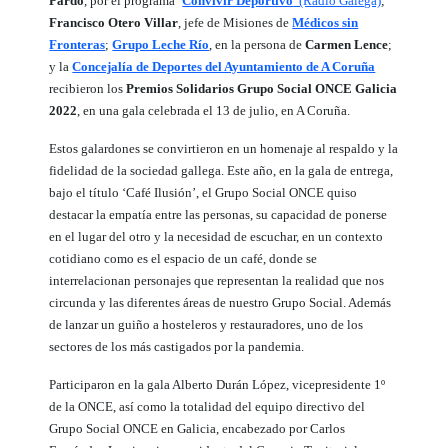
Pardo
, por el programa ‘
Convivir Deportivo
’ (Radio Galega)
;
Francisco Otero Villar
, jefe de Misiones de
Médicos sin
Fronteras
;
Grupo Leche Río
, en la persona de
Carmen Lence
;
y la
Concejalía de Deportes del Ayuntamiento de A Coruña
recibieron los
Premios Solidarios Grupo Social ONCE Galicia
2022
, en una gala celebrada el 13 de julio, en A Coruña.
Estos galardones se convirtieron en un homenaje al respaldo y la
fidelidad de la sociedad gallega. Este año, en la gala de entrega,
bajo el título ‘Café Ilusión’, el Grupo Social ONCE quiso
destacar la empatía entre las personas, su capacidad de ponerse
en el lugar del otro y la necesidad de escuchar, en un contexto
cotidiano como es el espacio de un café, donde se
interrelacionan personajes que representan la realidad que nos
circunda y las diferentes áreas de nuestro Grupo Social. Además
de lanzar un guiño a hosteleros y restauradores, uno de los
sectores de los más castigados por la pandemia.
Participaron en la gala Alberto Durán López, vicepresidente 1º
de la ONCE, así como la totalidad del equipo directivo del
Grupo Social ONCE en Galicia, encabezado por Carlos