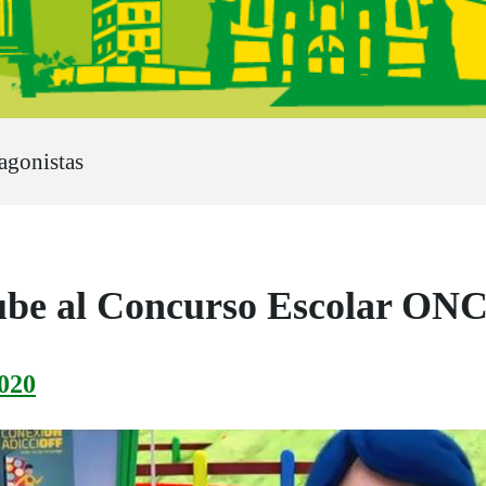
agonistas
ube al Concurso Escolar ON
020