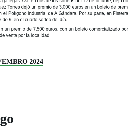
es gallegas. Así, en dos de los sorteos del 12 de octubre, dejó d
ez Torres dejó un premio de 3.000 euros en un boleto de premia
 el Polígono Industrial de A Gándara. Por su parte, en Fister
 de 9, en el cuarto sorteo del día.
lín un premio de 7.500 euros, con un boleto comercializado po
 de venta por la localidad.
NOVEMBRO 2024
ogo