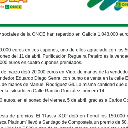
 y sociales de la ONCE han repartido en Galicia 1.043.000 eur
70.000 euros en tres cupones, uno de ellos agraciado con los
teo del 11 de abril. Purificación Regueira Peteiro es la vende
0.000 euros en cuatro cupones premiados.
 de marzo dejó 20.000 euros en Vigo, de manos de la vendedora
ndedor Eduardo Diego Senra, con punto de venta en la calle E
s de manos de Manuel Rodríguez Gil. La misma cantidad que di
 venta, situado en Calle Ramón González, número 14.
uros, en el sorteo del viernes, 5 de abril, gracias a Carlos Co
fiesta de premios. El ‘Rasca X10’ dejó en Ferrol los 150.000
asca Platinum’ llevó a Santiago de Compostela un premio de 50