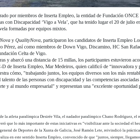
egrado por miembros de Inserta Empleo, la entidad de Fundación ONCE p
nas con Discapacidad ‘Vigo a Vela’, que ha tenido lugar el 20 de julio e
 vela formadas por equipos mixtos.
iNova
y
QualityNova
, participaron los candidatos de Inserta Empleo 
sco Pérez, así como miembros de Down Vigo, Discamino, HC San Rafa
undación Celta de Vigo.
ras y abarcó una distancia de 15 millas, los participantes estuvieron aco
D de Inserta Empleo, Mar Medeiros, quien calificó de “innovadora y pio
uestra cómo, "trabajando juntos, los equipos diversos son los más rentab
talento de las personas con discapacidad y las competencias asociadas al
rte y al mundo empresarial" y representan una "excelente oportunidad p
de la atleta paralímpica Desirée Vila, el nadador paralímpico Chano Rodríguez, el 
 que lo más importante de estas iniciativas es “visibilizar ante la sociedad el he
o general de Deportes de la Xunta de Galicia, José Ramón Lete, reivindicó la prácti
liza en este sentido Inserta Empleo, convencido de que “juntos, siempre, llegamos m