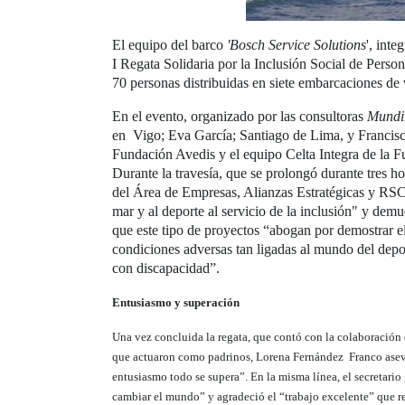
El equipo del barco
'Bosch Service Solutions
', int
I Regata Solidaria por la Inclusión Social de Perso
70 personas distribuidas en siete embarcaciones de
En el evento, organizado por las consultoras
Mund
en Vigo; Eva García; Santiago de Lima, y Franci
Fundación Avedis y el equipo Celta Integra de la F
Durante la travesía, que se prolongó durante tres ho
del Área de Empresas, Alianzas Estratégicas y RSC-
mar y al deporte al servicio de la inclusión" y dem
que este tipo de proyectos “abogan por demostrar el 
condiciones adversas tan ligadas al mundo del depo
con discapacidad”.
Entusiasmo y superación
Una vez concluida la regata, que contó con la colaboración 
que actuaron como padrinos, Lorena Fernández Franco aseveró
entusiasmo todo se supera”. En la misma línea, el secretari
cambiar el mundo” y agradeció el “trabajo excelente” que rea