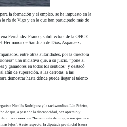
ara la formación y el empleo, se ha impuesto en la
n la ría de Vigo y en la que han participado más de
Lorena Fernández Franco, subdirectora de la ONCE
el-Hermanos de San Juan de Dios, Aspanaex,
mpañados, entre otras autoridades, por la directora
nera” una iniciativa que, a su juicio, “pone al
les y ganadores en todos los sentidos" y destacó
 afán de superación, a las derrotas, a las
ara demostrar hasta dónde puede llegar el talento
regatista Nicolás Rodríguez y la taekwondista Lúa Piñeiro,
cho de que, a pesar de la discapacidad, con apremio y
ca deportiva como una “herramienta de integración que va a
ás lejos”. A este respecto, la diputada provincial Isaura